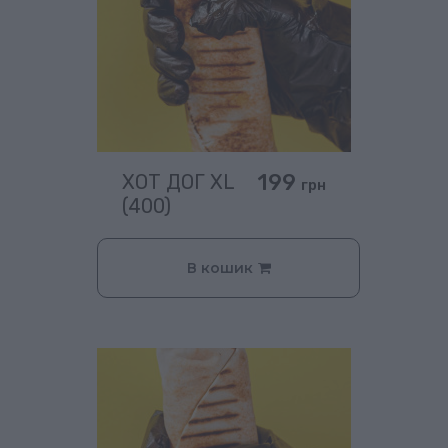
199
ХОТ ДОГ XL
грн
(400)
В кошик