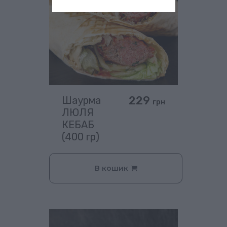
229
Шаурма
грн
ЛЮЛЯ
КЕБАБ
(400 гр)
В кошик