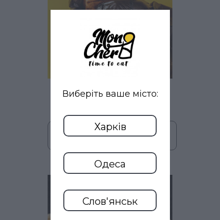
149
ХОТ-ДОГ L
Виберіть ваше місто:
грн
(300 гр)
Харків
В кошик
Одеса
Слов'янськ