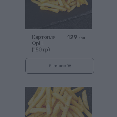
129
Картопля
грн
Фрі L
(150 гр)
В кошик