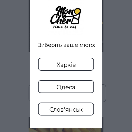
Виберіть ваше місто:
129
По-селянски
грн
Харків
L
(150 гр)
Одеса
В кошик
Слов'янськ