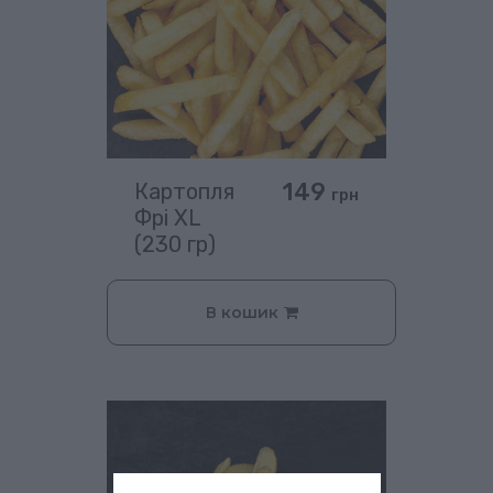
149
Картопля
грн
Фрі XL
(230 гр)
В кошик