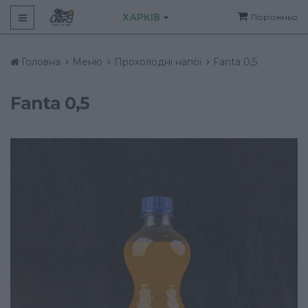
ХАРКІВ
Порожньо
Головна
Меню
Прохолодні напої
Fanta 0,5
Fanta 0,5