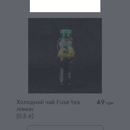
49
Холодний чай Fuse tea
грн
лимон
(0,5 л)