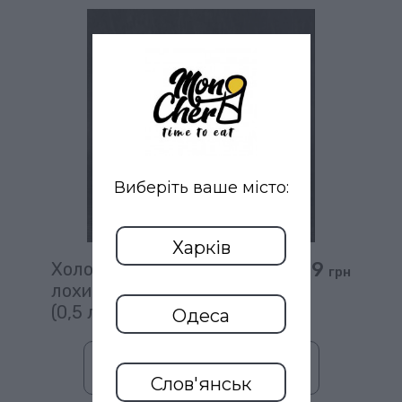
Виберіть ваше місто:
Харків
49
Холодний чай Fuse tea
грн
лохина та лаванда
(0,5 л)
Одеса
В кошик
Слов'янськ