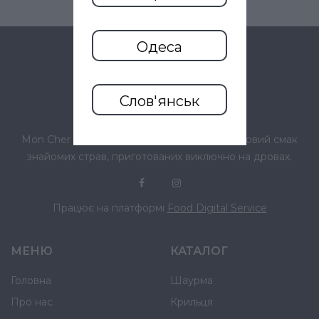
Одеса
Слов'янськ
Mon Cher – це екологічно чисті продукти. Новий смак
знайомих страв, приготованих виключно на дровах.
Працює на платформі
Food Digital Service
МЕНЮ
КАТАЛОГ
Головна
Шаурма
Про нас
Крильця