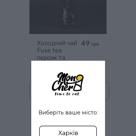
49
Холодний чай
грн
Fuse tea
персик та
гібіскус
(0,5 л)
В кошик
Виберіть ваше місто:
1
2
Харків