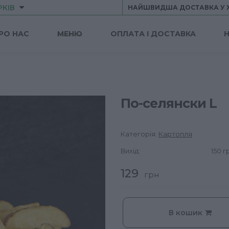
РКІВ
НАЙШВИДША ДОСТАВКА У 
РО НАС
МЕНЮ
ОПЛАТА І ДОСТАВКА
Н
По-селянски L
Категорія:
Картопля
Вихід:
150 г
129
грн
В кошик