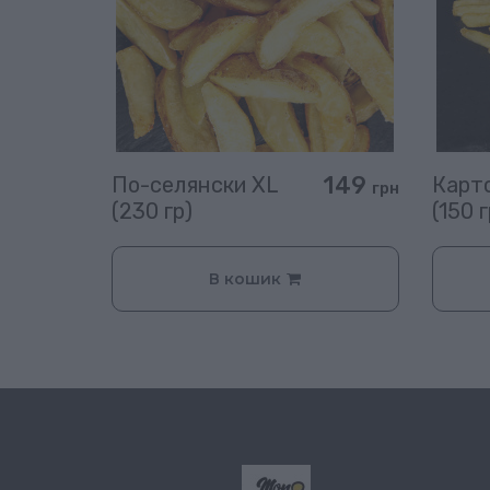
149
По-селянски XL
Карто
грн
(230 гр)
(150 г
В кошик