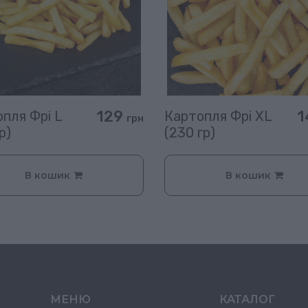
129
1
пля Фрі L
Картопля Фрі XL
грн
р)
(230 гр)
В кошик
В кошик
МЕНЮ
КАТАЛОГ