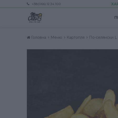
ХА
+38(066) 12 34 100
П
Головна
Меню
Картопля
По-селянски L