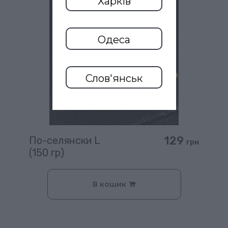
Харків
Одеса
Слов'янськ
129
По-селянски L
грн
(150 гр)
В кошик