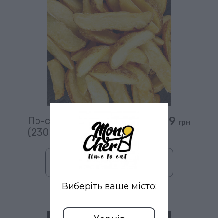
149
По-селянски XL
грн
(230 гр)
В кошик
Виберіть ваше місто: