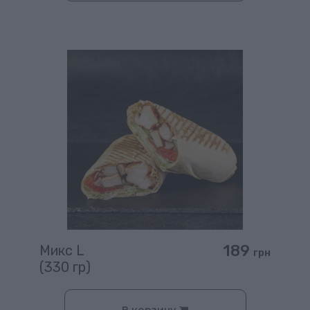
189
Микс L
грн
(330 гр)
В корзину