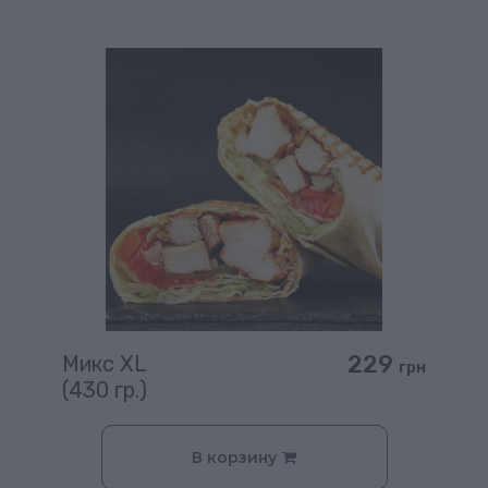
229
Микс XL
грн
(430 гр.)
В корзину