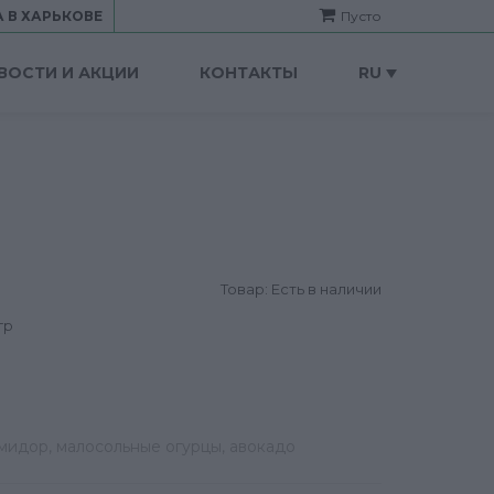
 В ХАРЬКОВЕ
Пусто
ВОСТИ И АКЦИИ
КОНТАКТЫ
RU
Товар: Есть в наличии
гр
помидор, малосольные огурцы, авокадо