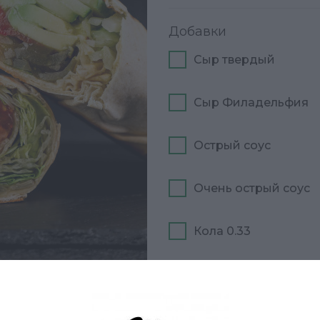
Добавки
Сыр твердый
Сыр Филадельфия
Острый соус
Очень острый соус
Кола 0.33
В корзину