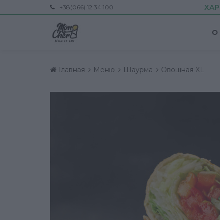
ХАР
+38(066) 12 34 100
О
Главная
Меню
Шаурма
Овощная XL