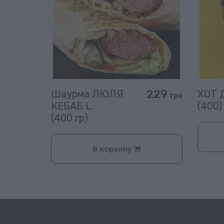
229
Шаурма ЛЮЛЯ
ХОТ 
грн
КЕБАБ L
(400)
(400 гр)
В корзину