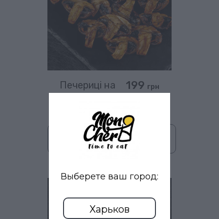
199
Печериці на
грн
мангалі
(250 гр)
В корзину
Выберете ваш город:
Харьков