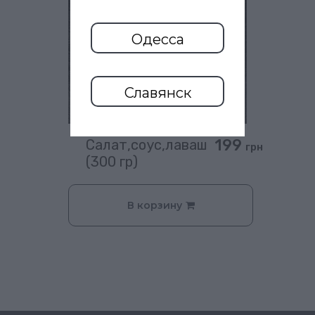
Одесса
Славянск
199
Салат,соус,лаваш
грн
(300 гр)
В корзину