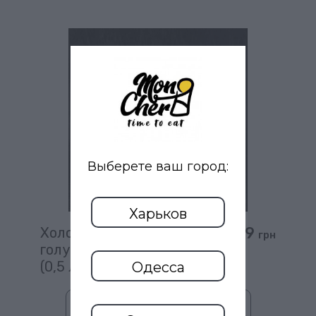
Выберете ваш город:
Харьков
49
Холодный чай Fuse tea
грн
голубика и лаванда
(0,5 л)
Одесса
В корзину