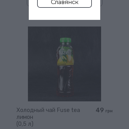
Славянск
49
Холодный чай Fuse tea
грн
лимон
(0,5 л)